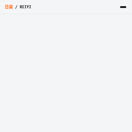
日益
/ RIIYI
THEME